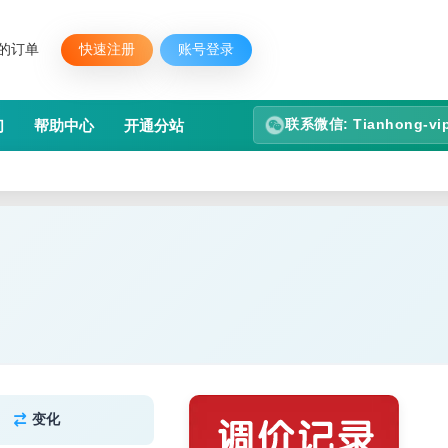
的订单
快速注册
账号登录
联系微信: Tianhong-vi
们
帮助中心
开通分站
变化