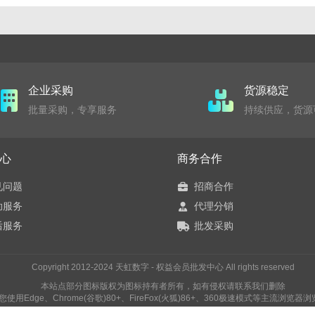
企业采购
货源稳定
批量采购，专享服务
持续供应，货源
心
商务合作
见问题
招商合作
助服务
代理分销
后服务
批发采购
Copyright 2012-2024 天虹数字 - 权益会员批发中心 All rights reserved
本站点部分图标版权为图标持有者所有，如有侵权请联系我们删除
您使用Edge、Chrome(谷歌)80+、FireFox(火狐)86+、360极速模式等主流浏览器